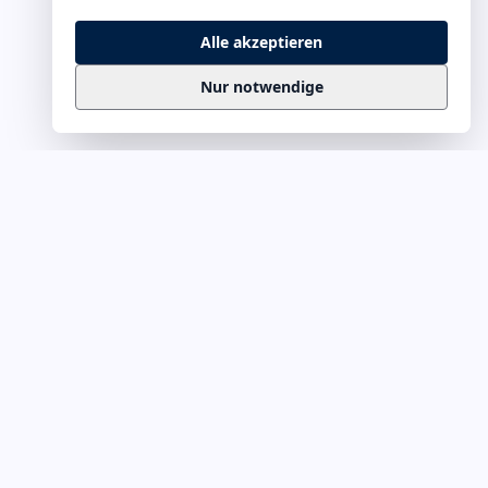
Alle akzeptieren
Nur notwendige
Business
Zitate
Die kuratierte Sammlung inspirierender
Business-Zitate für Präsentationen, Keynotes
und Führungskommunikation. Täglich
erweitert, redaktionell geprüft.
Ein Projekt von
Leuchter.ORG
Business-Zitate für Webmaster