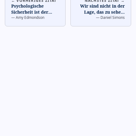
← VORHERIGES ZITAT
NÄCHSTES ZITAT →
Psychologische
Wir sind nicht in der
Sicherheit ist der
Lage, das zu sehen,
—
Amy Edmondson
—
Daniel Simons
Glaube, dass du
auf das wir nicht
zwischenmenschliche
achten.
…
Risiken ei
…