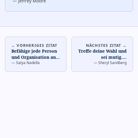
—
Jeffrey Moore
← VORHERIGES ZITAT
NÄCHSTES ZITAT →
Befähige jede Person
Treffe deine Wahl und
und Organisation auf
sei mutig.
…
—
Satya Nadella
—
Sheryl Sandberg
dem Planeten, mehr
zu erreichen.
…