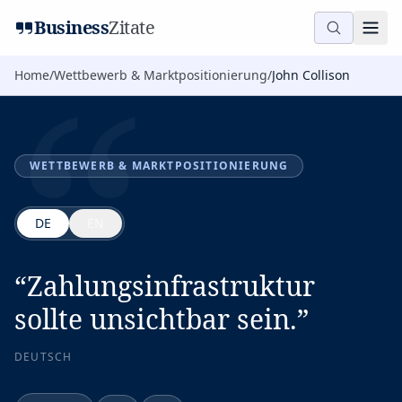
“
Business
Zitate
Home
/
Wettbewerb & Marktpositionierung
/
John Collison
WETTBEWERB & MARKTPOSITIONIERUNG
DE
EN
“
Zahlungsinfrastruktur
sollte unsichtbar sein.
”
DEUTSCH