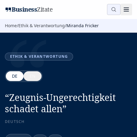
“
Business
Zitate
Home
/
Ethik & Verantwortung
/
Miranda Fricker
ETHIK & VERANTWORTUNG
DE
EN
“
Zeugnis-Ungerechtigkeit
schadet allen
”
DEUTSCH