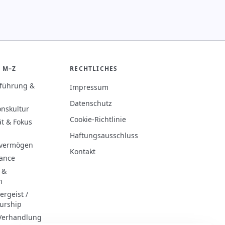
 M–Z
RECHTLICHES
rführung &
Impressum
Datenschutz
onskultur
Cookie-Richtlinie
ät & Fokus
Haftungsausschluss
evermögen
Kontakt
hance
 &
n
rgeist /
urship
 Verhandlung