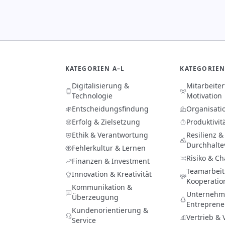
KATEGORIEN A–L
KATEGORIEN
Digitalisierung &
Mitarbeite
Technologie
Motivation
Entscheidungsfindung
Organisati
Erfolg & Zielsetzung
Produktivit
Ethik & Verantwortung
Resilienz &
Durchhalt
Fehlerkultur & Lernen
Risiko & C
Finanzen & Investment
Teamarbeit
Innovation & Kreativität
Kooperatio
Kommunikation &
Unternehme
Überzeugung
Entreprene
Kundenorientierung &
Vertrieb &
Service