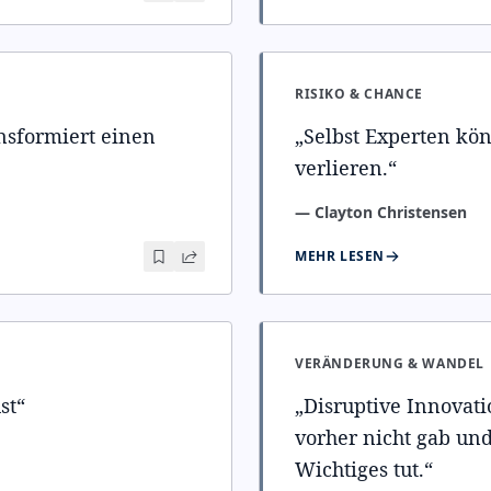
RISIKO & CHANCE
nsformiert einen
„
Selbst Experten k
verlieren.
“
—
Clayton Christensen
MEHR LESEN
VERÄNDERUNG & WANDEL
st
“
„
Disruptive Innovatio
vorher nicht gab und
Wichtiges tut.
“