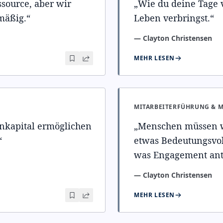
essource, aber wir
„
Wie du deine Tage v
mäßig.
“
Leben verbringst.
“
—
Clayton Christensen
MEHR LESEN
MITARBEITERFÜHRUNG & 
nkapital ermöglichen
„
Menschen müssen wi
“
etwas Bedeutungsvoll
was Engagement antr
—
Clayton Christensen
MEHR LESEN