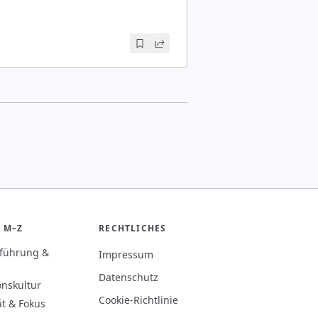
 M–Z
RECHTLICHES
rführung &
Impressum
Datenschutz
onskultur
Cookie-Richtlinie
ät & Fokus