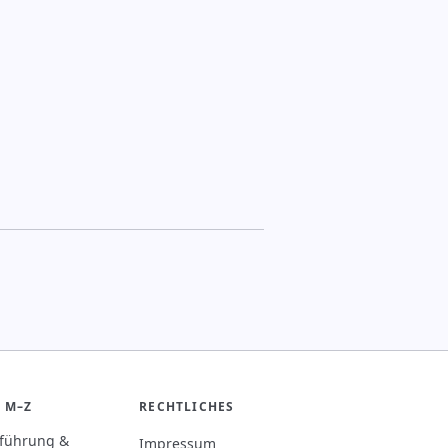
 M–Z
RECHTLICHES
rführung &
Impressum