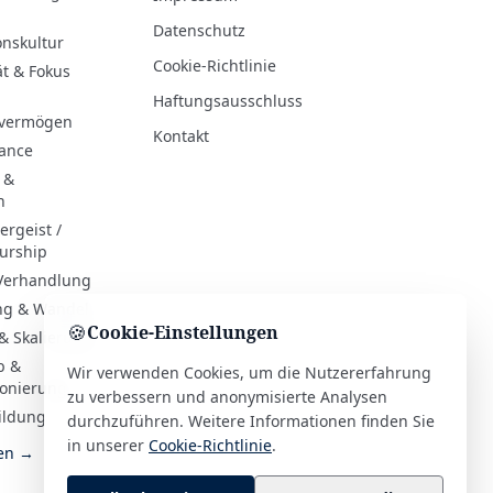
Datenschutz
onskultur
Cookie-Richtlinie
ät & Fokus
Haftungsausschluss
evermögen
Kontakt
hance
 &
n
rgeist /
urship
 Verhandlung
ng & Wandel
🍪
Cookie-Einstellungen
& Skalierung
b &
Wir verwenden Cookies, um die Nutzererfahrung
ionierung
zu verbessern und anonymisierte Analysen
ildung
durchzuführen. Weitere Informationen finden Sie
in unserer
Cookie-Richtlinie
.
ien →