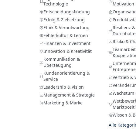
Technologie
Motivation
Entscheidungsfindung
Organisati
Erfolg & Zielsetzung
Produktivit
Ethik & Verantwortung
Resilienz &
Durchhalt
Fehlerkultur & Lernen
Risiko & C
Finanzen & Investment
Teamarbeit
Innovation & Kreativität
Kooperatio
Kommunikation &
Unternehme
Überzeugung
Entreprene
Kundenorientierung &
Vertrieb &
Service
Veränderu
Leadership & Vision
Wachstum 
Management & Strategie
Wettbewer
Marketing & Marke
Marktposit
Wissen & B
Alle Kategor