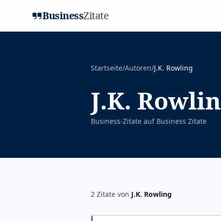
Business
Zitate
Startseite
/
Autoren
/
J.K. Rowling
J.K. Rowli
Business-Zitate auf
Business Zitate
2
Zitate
von
J.K. Rowling