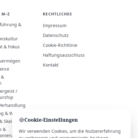
 M–Z
RECHTLICHES
rführung &
Impressum
Datenschutz
onskultur
Cookie-Richtlinie
ät & Fokus
Haftungsausschluss
evermögen
Kontakt
hance
 &
n
rgeist /
urship
 Verhandlung
ng & Wandel
🍪
Cookie-Einstellungen
& Skalierung
b &
Wir verwenden Cookies, um die Nutzererfahrung
ionierung
zu verbessern und anonymisierte Analysen