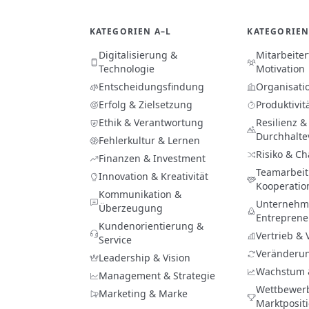
KATEGORIEN A–L
KATEGORIEN
Digitalisierung &
Mitarbeite
Technologie
Motivation
Entscheidungsfindung
Organisati
Erfolg & Zielsetzung
Produktivit
Ethik & Verantwortung
Resilienz &
Durchhalt
Fehlerkultur & Lernen
Risiko & C
Finanzen & Investment
Teamarbeit
Innovation & Kreativität
Kooperatio
Kommunikation &
Unternehme
Überzeugung
Entreprene
Kundenorientierung &
Vertrieb &
Service
Veränderu
Leadership & Vision
Wachstum 
Management & Strategie
Wettbewer
Marketing & Marke
Marktposit