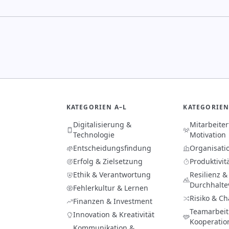
KATEGORIEN A–L
KATEGORIEN
Digitalisierung &
Mitarbeite
Technologie
Motivation
Entscheidungsfindung
Organisati
Erfolg & Zielsetzung
Produktivit
Ethik & Verantwortung
Resilienz &
Durchhalt
Fehlerkultur & Lernen
Risiko & C
Finanzen & Investment
Teamarbeit
Innovation & Kreativität
Kooperatio
Kommunikation &