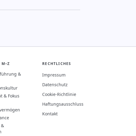
 M–Z
RECHTLICHES
rführung &
Impressum
Datenschutz
onskultur
Cookie-Richtlinie
ät & Fokus
Haftungsausschluss
evermögen
Kontakt
hance
 &
n