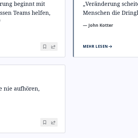
erung beginnt mit
„
Veränderung scheite
ssen Teams helfen,
Menschen die Dringli
“
—
John Kotter
MEHR LESEN
ie nie aufhören,