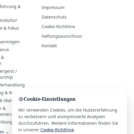
rführung &
Impressum
Datenschutz
onskultur
Cookie-Richtlinie
ät & Fokus
Haftungsausschluss
evermögen
Kontakt
hance
 &
n
rgeist /
urship
 Verhandlung
ng & Wandel
🍪
Cookie-Einstellungen
& Skalierung
b &
Wir verwenden Cookies, um die Nutzererfahrung
ionierung
zu verbessern und anonymisierte Analysen
ildung
durchzuführen. Weitere Informationen finden Sie
in unserer
Cookie-Richtlinie
.
ien →