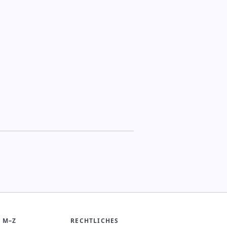
 M–Z
RECHTLICHES