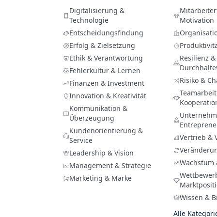
Digitalisierung &
Mitarbeite
Technologie
Motivation
Entscheidungsfindung
Organisati
Erfolg & Zielsetzung
Produktivit
Ethik & Verantwortung
Resilienz &
Durchhalt
Fehlerkultur & Lernen
Risiko & C
Finanzen & Investment
Teamarbeit
Innovation & Kreativität
Kooperatio
Kommunikation &
Unternehme
Überzeugung
Entreprene
Kundenorientierung &
Vertrieb &
Service
Veränderu
Leadership & Vision
Wachstum 
Management & Strategie
Wettbewer
Marketing & Marke
Marktposit
Wissen & B
Alle Kategor