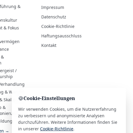
rführung &
Impressum
Datenschutz
onskultur
Cookie-Richtlinie
ät & Fokus
Haftungsausschluss
evermögen
Kontakt
hance
 &
n
rgeist /
urship
 Verhandlung
ng & Wandel
🍪
Cookie-Einstellungen
& Skalierung
b &
Wir verwenden Cookies, um die Nutzererfahrung
ionierung
zu verbessern und anonymisierte Analysen
ildung
durchzuführen. Weitere Informationen finden Sie
in unserer
Cookie-Richtlinie
.
ien →