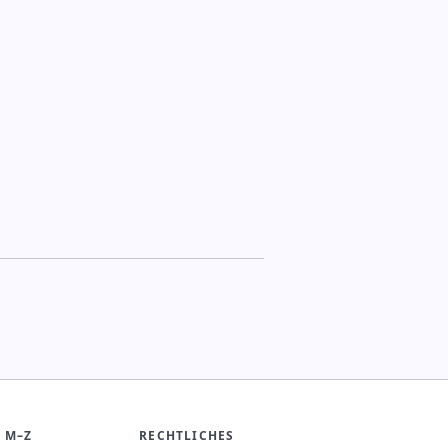
 M–Z
RECHTLICHES