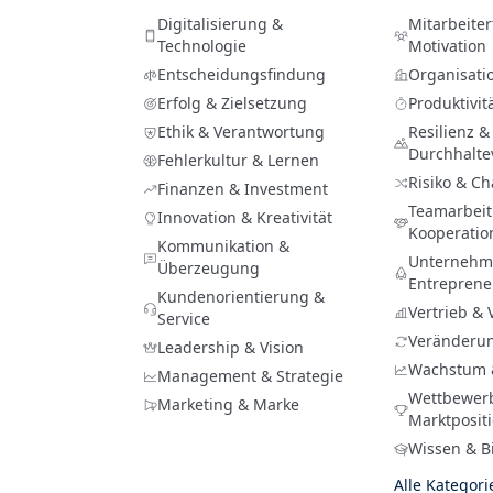
Digitalisierung &
Mitarbeite
Technologie
Motivation
Entscheidungsfindung
Organisati
Erfolg & Zielsetzung
Produktivit
Ethik & Verantwortung
Resilienz &
Durchhalt
Fehlerkultur & Lernen
Risiko & C
Finanzen & Investment
Teamarbeit
Innovation & Kreativität
Kooperatio
Kommunikation &
Unternehme
Überzeugung
Entreprene
Kundenorientierung &
Vertrieb &
Service
Veränderu
Leadership & Vision
Wachstum 
Management & Strategie
Wettbewer
Marketing & Marke
Marktposit
Wissen & B
Alle Kategor