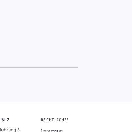
 M–Z
RECHTLICHES
rführung &
Impressum