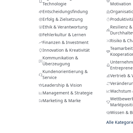
Technologie
Motivation
Entscheidungsfindung
Organisati
Erfolg & Zielsetzung
Produktivit
Ethik & Verantwortung
Resilienz &
Durchhalt
Fehlerkultur & Lernen
Risiko & C
Finanzen & Investment
Teamarbeit
Innovation & Kreativität
Kooperatio
Kommunikation &
Unternehme
Überzeugung
Entreprene
Kundenorientierung &
Vertrieb &
Service
Veränderu
Leadership & Vision
Wachstum 
Management & Strategie
Wettbewer
Marketing & Marke
Marktposit
Wissen & B
Alle Kategor