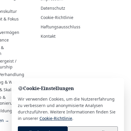
Datenschutz
onskultur
Cookie-Richtlinie
ät & Fokus
Haftungsausschluss
evermögen
Kontakt
hance
 &
n
rgeist /
urship
 Verhandlung
ng & Wandel
🍪
Cookie-Einstellungen
& Skalierung
b &
Wir verwenden Cookies, um die Nutzererfahrung
ionierung
zu verbessern und anonymisierte Analysen
ildung
durchzuführen. Weitere Informationen finden Sie
in unserer
Cookie-Richtlinie
.
ien →