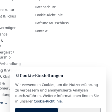
Datenschutz
onskultur
Cookie-Richtlinie
ät & Fokus
Haftungsausschluss
evermögen
Kontakt
hance
 &
n
rgeist /
urship
 Verhandlung
ng & Wandel
🍪
Cookie-Einstellungen
& Skalierung
b &
Wir verwenden Cookies, um die Nutzererfahrung
ionierung
zu verbessern und anonymisierte Analysen
ildung
durchzuführen. Weitere Informationen finden Sie
in unserer
Cookie-Richtlinie
.
ien →