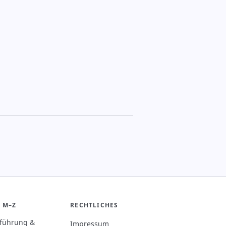
 M–Z
RECHTLICHES
rführung &
Impressum