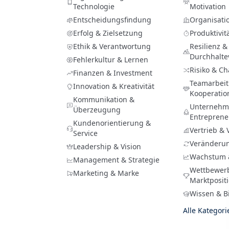
Technologie
Motivation
Entscheidungsfindung
Organisati
Erfolg & Zielsetzung
Produktivit
Ethik & Verantwortung
Resilienz &
Durchhalt
Fehlerkultur & Lernen
Risiko & C
Finanzen & Investment
Teamarbeit
Innovation & Kreativität
Kooperatio
Kommunikation &
Unternehme
Überzeugung
Entreprene
Kundenorientierung &
Vertrieb &
Service
Veränderu
Leadership & Vision
Wachstum 
Management & Strategie
Wettbewer
Marketing & Marke
Marktposit
Wissen & B
Alle Kategor