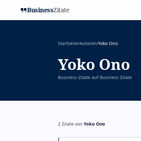
Business
Zitate
Startseite
/
Autoren
/
Yoko Ono
Yoko Ono
Business-Zitate auf
Business Zitate
2
Zitate
von
Yoko Ono