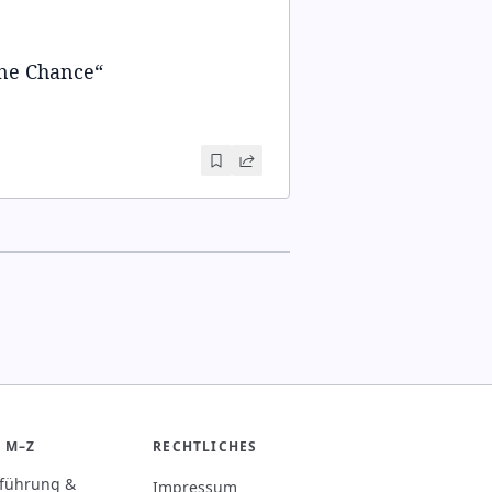
ine Chance
“
 M–Z
RECHTLICHES
rführung &
Impressum