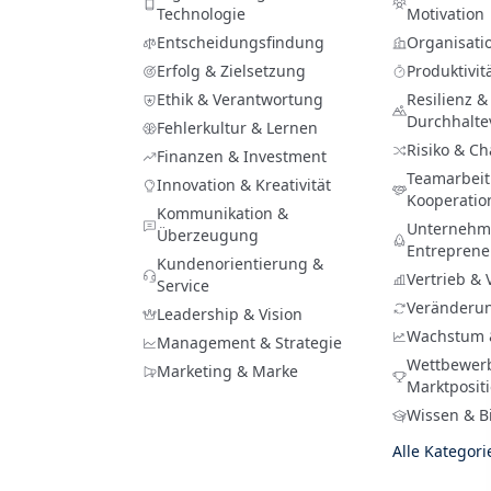
Technologie
Motivation
Entscheidungsfindung
Organisati
Erfolg & Zielsetzung
Produktivit
Ethik & Verantwortung
Resilienz &
Durchhalt
Fehlerkultur & Lernen
Risiko & C
Finanzen & Investment
Teamarbeit
Innovation & Kreativität
Kooperatio
Kommunikation &
Unternehme
Überzeugung
Entreprene
Kundenorientierung &
Vertrieb &
Service
Veränderu
Leadership & Vision
Wachstum 
Management & Strategie
Wettbewer
Marketing & Marke
Marktposit
Wissen & B
Alle Kategor