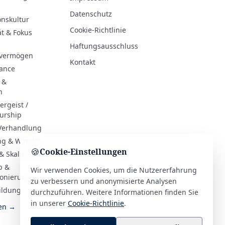
Datenschutz
onskultur
Cookie-Richtlinie
ät & Fokus
Haftungsausschluss
evermögen
Kontakt
hance
 &
n
rgeist /
urship
 Verhandlung
ng & Wandel
🍪
Cookie-Einstellungen
& Skalierung
b &
Wir verwenden Cookies, um die Nutzererfahrung
ionierung
zu verbessern und anonymisierte Analysen
ildung
durchzuführen. Weitere Informationen finden Sie
in unserer
Cookie-Richtlinie
.
ien →