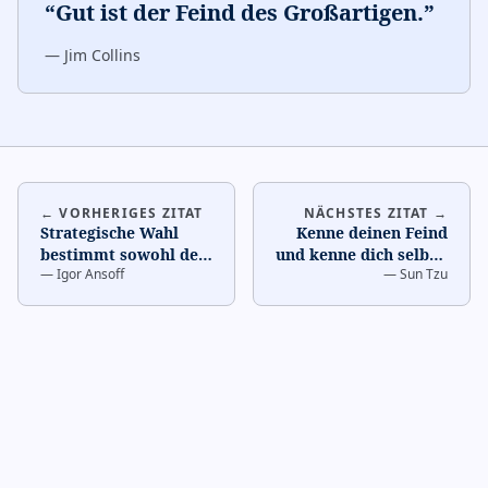
“
Gut ist der Feind des Großartigen.
”
—
Jim Collins
← VORHERIGES ZITAT
NÄCHSTES ZITAT →
Strategische Wahl
Kenne deinen Feind
bestimmt sowohl den
und kenne dich selbst;
—
Igor Ansoff
—
Sun Tzu
Weg als auch die
in hundert Kämpfen
Hindernisse auf dem
wirst du nie besieg
…
Weg z
…