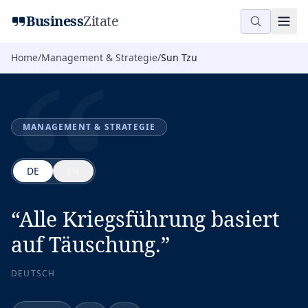
“
Business
Zitate
Home
/
Management & Strategie
/
Sun Tzu
MANAGEMENT & STRATEGIE
DE
EN
“
Alle Kriegsführung basiert
auf Täuschung.
”
DEUTSCH