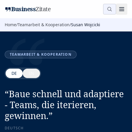
“
Business
Zitate
Home
/
Teamarbeit & Kooperation
/
Susan Wojcicki
TEAMARBEIT & KOOPERATION
DE
EN
“
Baue schnell und adaptiere
- Teams, die iterieren,
gewinnen.
”
DEUTSCH