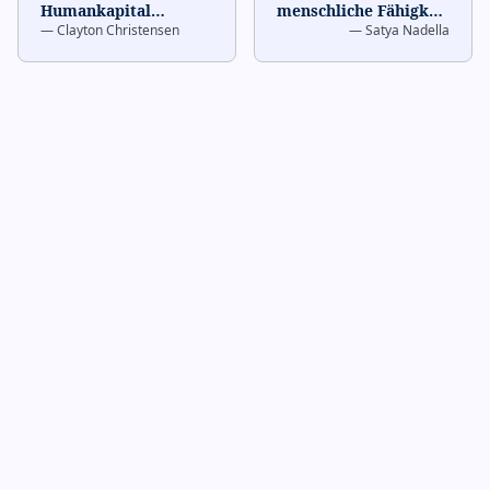
Humankapital
menschliche Fähigkeit
—
Clayton Christensen
—
Satya Nadella
ermöglichen
- Teams machen es
exponentielles
funktionieren.
…
Wachstum.
…