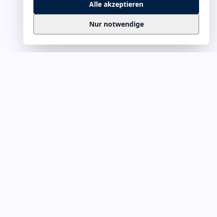
Alle akzeptieren
Nur notwendige
Business
Zitate
Die kuratierte Sammlung inspirierender
Business-Zitate für Präsentationen, Keynotes
und Führungskommunikation. Täglich
erweitert, redaktionell geprüft.
Ein Projekt von
Leuchter.ORG
Business-Zitate für Webmaster