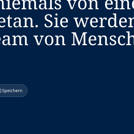
iemals von ein
etan. Sie werde
eam von Mensc
Speichern