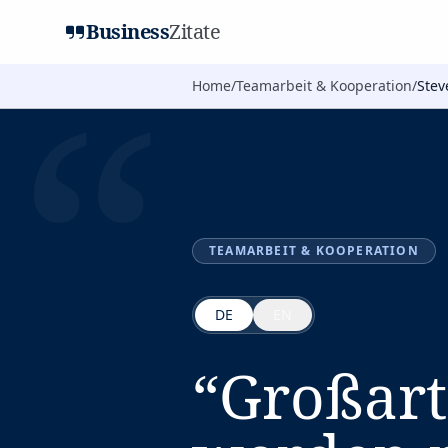
Business
Zitate
“
Home
/
Teamarbeit & Kooperation
/
Stev
TEAMARBEIT & KOOPERATION
DE
EN
“
Großart