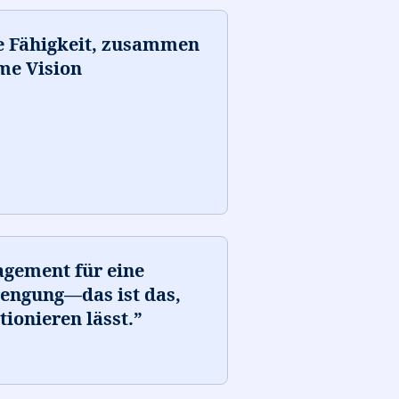
ie Fähigkeit, zusammen
me Vision
agement für eine
engung—das ist das,
ionieren lässt.
”