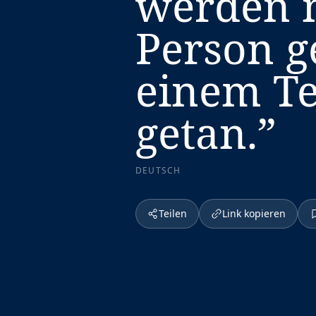
werden n
Person g
einem T
getan.
”
DEUTSCH
Teilen
Link kopieren