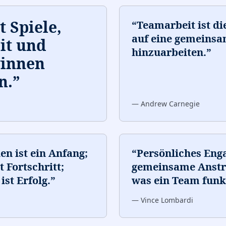
 Spiele,
“
Teamarbeit ist d
auf eine gemeinsa
it und
hinzuarbeiten.
”
winnen
n.
”
—
Andrew Carnegie
n ist ein Anfang;
“
Persönliches Eng
 Fortschritt;
gemeinsame Anstr
st Erfolg.
”
was ein Team funkt
—
Vince Lombardi