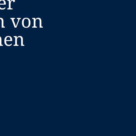
er
n von
hen