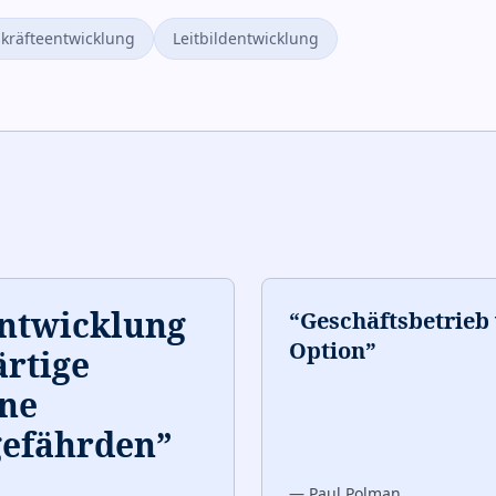
kräfteentwicklung
Leitbildentwicklung
Entwicklung
“
Geschäftsbetrieb 
Option
”
ärtige
hne
gefährden
”
—
Paul Polman