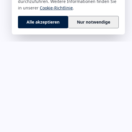
durchzuführen. Weitere Informationen finden Sie
in unserer
Cookie-Richtlinie
.
Alle akzeptieren
Nur notwendige
 M–Z
RECHTLICHES
rführung &
Impressum
Datenschutz
onskultur
Cookie-Richtlinie
ät & Fokus
Haftungsausschluss
evermögen
Kontakt
hance