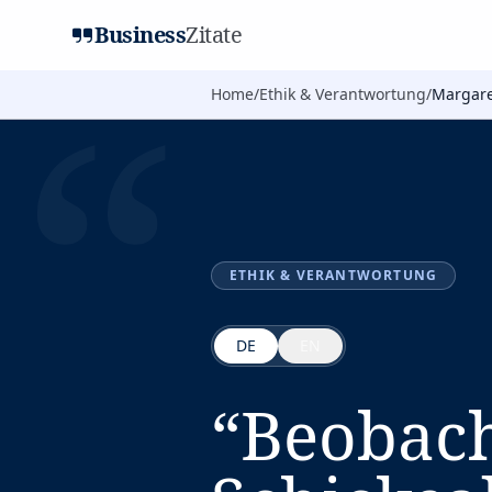
Business
Zitate
“
Home
/
Ethik & Verantwortung
/
Margare
ETHIK & VERANTWORTUNG
DE
EN
“
Beobac