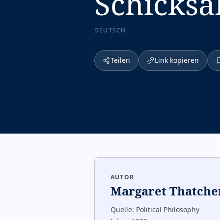
Schicksa
DEUTSCH
Teilen
Link kopieren
AUTOR
Margaret Thatche
Quelle:
Political Philosophy