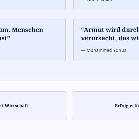
um. Menschen
“
Armut wird durc
ust
”
verursacht, das wi
—
Muhammad Yunus
ht Wirtschaft
…
Erfolg erf