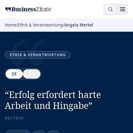
“
Business
Zitate
Home
/
Ethik & Verantwortung
/
Angela Merkel
ETHIK & VERANTWORTUNG
DE
EN
“
Erfolg erfordert harte
Arbeit und Hingabe
”
DEUTSCH