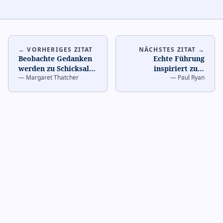
← VORHERIGES ZITAT
NÄCHSTES ZITAT →
Beobachte Gedanken
Echte Führung
werden zu Schicksal
…
inspiriert zum
—
Margaret Thatcher
—
Paul Ryan
Richtigen
…