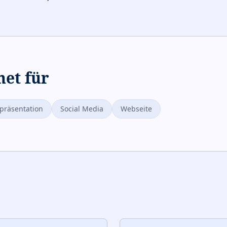
net für
räsentation
Social Media
Webseite