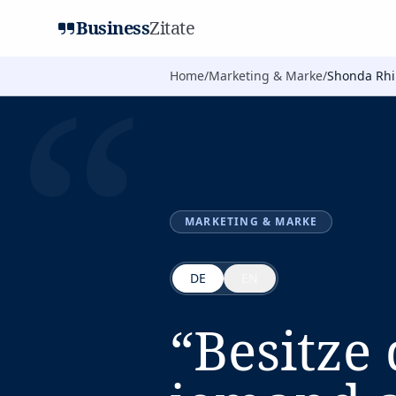
Business
Zitate
“
Home
/
Marketing & Marke
/
Shonda Rh
MARKETING & MARKE
DE
EN
“
Besitze