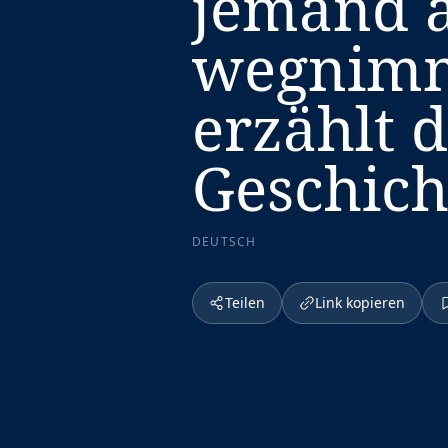
jemand a
wegnimmt
erzählt 
Geschich
DEUTSCH
Teilen
Link kopieren