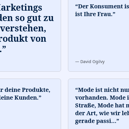
Marketings
“
Der Konsument i
ist Ihre Frau.
”
den so gut zu
verstehen,
Produkt von
.
”
—
David Ogilvy
r deine Produkte,
“
Mode ist nicht nu
deine Kunden.
”
vorhanden. Mode is
Straße, Mode hat m
der Art, wie wir l
gerade passi
…
”