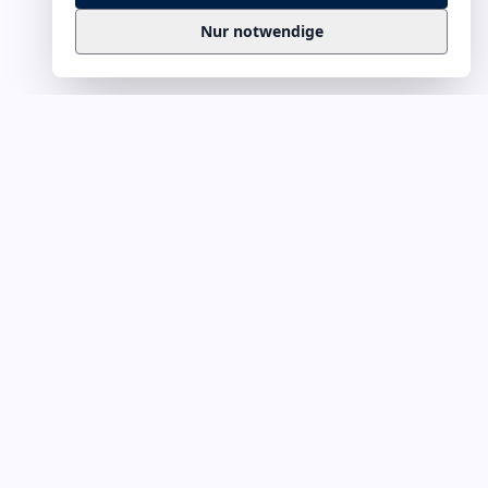
Nur notwendige
Business
Zitate
Die kuratierte Sammlung inspirierender
Business-Zitate für Präsentationen, Keynotes
und Führungskommunikation. Täglich
erweitert, redaktionell geprüft.
Ein Projekt von
Leuchter.ORG
Business-Zitate für Webmaster
KATEGORIEN A–L