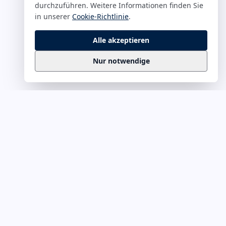
durchzuführen. Weitere Informationen finden Sie
in unserer
Cookie-Richtlinie
.
Alle akzeptieren
Nur notwendige
Business
Zitate
Die kuratierte Sammlung inspirierender
Business-Zitate für Präsentationen, Keynotes
und Führungskommunikation. Täglich
erweitert, redaktionell geprüft.
Ein Projekt von
Leuchter.ORG