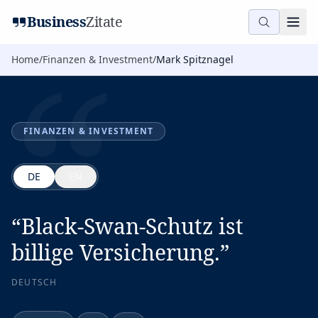
“
Business
Zitate
Home
/
Finanzen & Investment
/
Mark Spitznagel
FINANZEN & INVESTMENT
DE
EN
“
Black-Swan-Schutz ist
billige Versicherung.
”
DEUTSCH