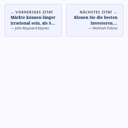
← VORHERIGES ZITAT
NÄCHSTES ZITAT →
Märkte können länger
Klonen Sie die besten
irrational sein, als Sie
Investoren.
…
—
John Maynard Keynes
—
Mohnish Pabrai
zahlungsfähig
bleiben.
…