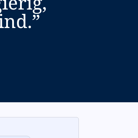
ierig,
ind.
”