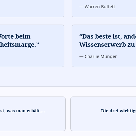
—
Warren Buffett
Worte beim
“
Das beste ist, and
rheitsmarge.
”
Wissenserwerb zu 
—
Charlie Munger
ist, was man erhält.
…
Die drei wichti