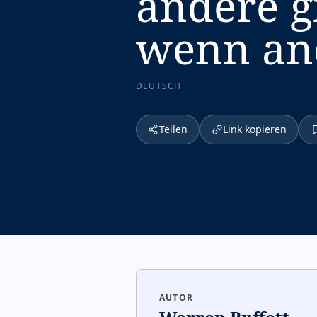
andere gi
wenn and
DEUTSCH
Teilen
Link kopieren
AUTOR