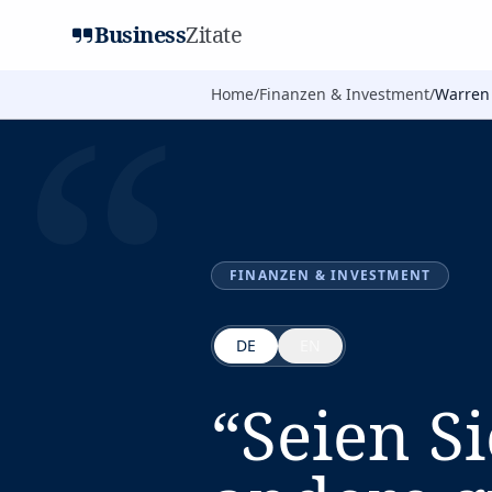
Business
Zitate
“
Home
/
Finanzen & Investment
/
Warren 
FINANZEN & INVESTMENT
DE
EN
“
Seien S