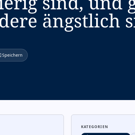
erig sind, und g
ere ängstlich s
Speichern
KATEGORIEN