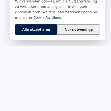
Wir verwenden Cookies, um die Nutzererfahrung
zu verbessern und anonymisierte Analysen
durchzuführen. Weitere Informationen finden Sie
in unserer
Cookie-Richtlinie
.
Alle akzeptieren
Nur notwendige
 M–Z
RECHTLICHES
rführung &
Impressum
Datenschutz
onskultur
Cookie-Richtlinie
ät & Fokus
Haftungsausschluss