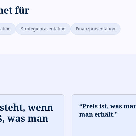
net für
ation
Strategiepräsentation
Finanzpräsentation
tsteht, wenn
“
Preis ist, was man
man erhält.
”
ß, was man