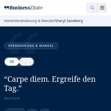
“
Business
Zitate
Home
/
Veränderung & Wandel
/
Sheryl Sandberg
VERÄNDERUNG & WANDEL
DE
EN
“
Carpe diem. Ergreife den
Tag.
”
DEUTSCH