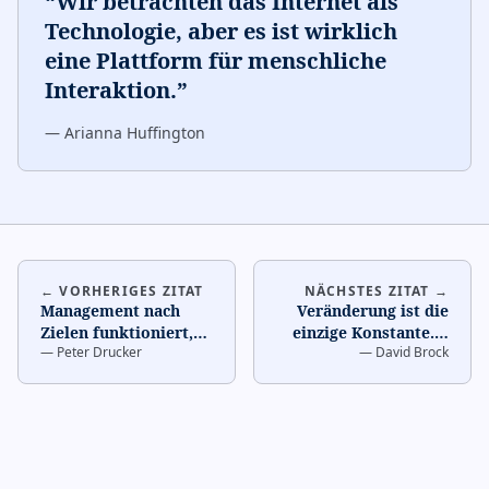
“
Wir betrachten das Internet als
Technologie, aber es ist wirklich
eine Plattform für menschliche
Interaktion.
”
—
Arianna Huffington
← VORHERIGES ZITAT
NÄCHSTES ZITAT →
Management nach
Veränderung ist die
Zielen funktioniert,
einzige Konstante.
…
—
Peter Drucker
—
David Brock
wenn man die Ziele
kennt.
…