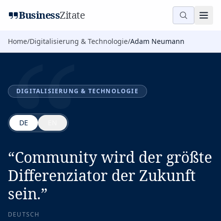
“
Business
Zitate
Home
/
Digitalisierung & Technologie
/
Adam Neumann
DIGITALISIERUNG & TECHNOLOGIE
DE
EN
“
Community wird der größte
Differenziator der Zukunft
sein.
”
DEUTSCH