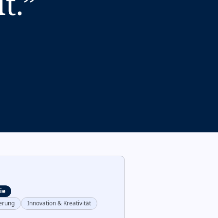
t.
”
ie
erung
Innovation & Kreativität