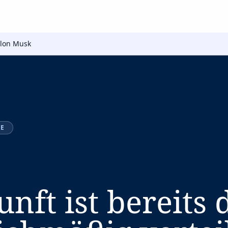
lon Musk
IE
nft ist bereits 