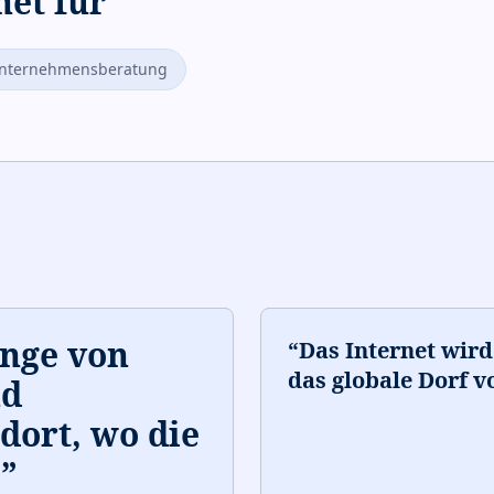
net für
nternehmensberatung
enge von
“
Das Internet wir
das globale Dorf 
nd
dort, wo die
.
”