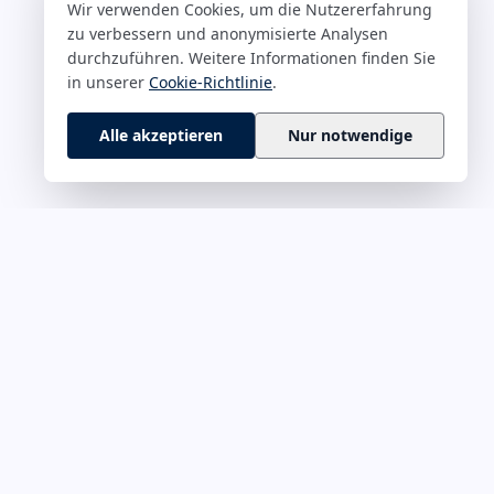
Wir verwenden Cookies, um die Nutzererfahrung
zu verbessern und anonymisierte Analysen
durchzuführen. Weitere Informationen finden Sie
in unserer
Cookie-Richtlinie
.
Alle akzeptieren
Nur notwendige
 M–Z
RECHTLICHES
rführung &
Impressum
Datenschutz
onskultur
Cookie-Richtlinie
ät & Fokus
Haftungsausschluss