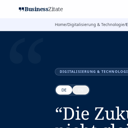
Business
Zitate
“
Home
/
Digitalisierung & Technologie
/
E
DIGITALISIERUNG & TECHNOLOG
DE
EN
“
Die Zuku