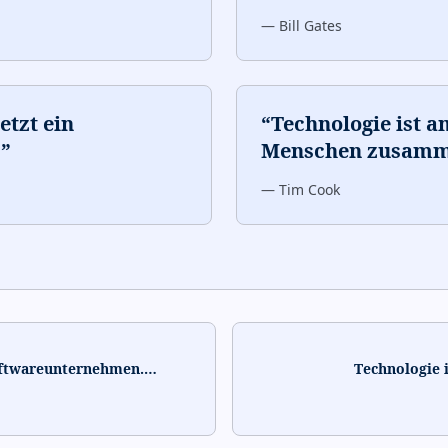
—
Bill Gates
etzt ein
“
Technologie ist a
.
”
Menschen zusamm
—
Tim Cook
Softwareunternehmen.
…
Technologie 