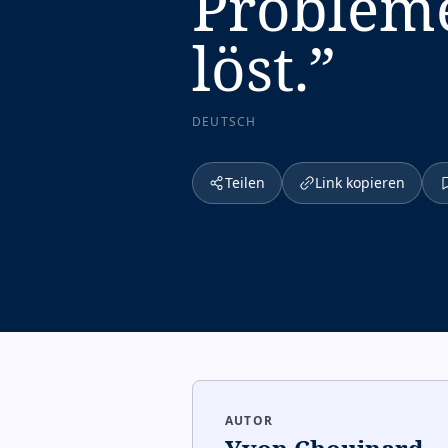
Problem
löst.
”
DEUTSCH
Teilen
Link kopieren
AUTOR