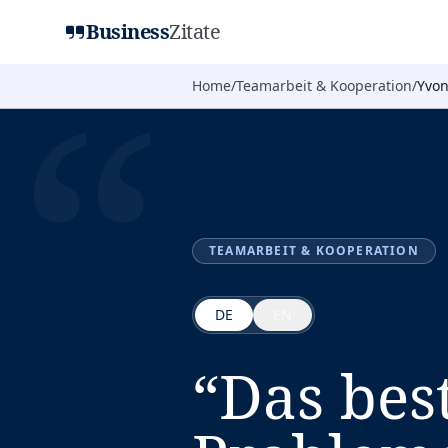
Business
Zitate
“
Home
/
Teamarbeit & Kooperation
/
Yvon
TEAMARBEIT & KOOPERATION
DE
EN
“
Das best