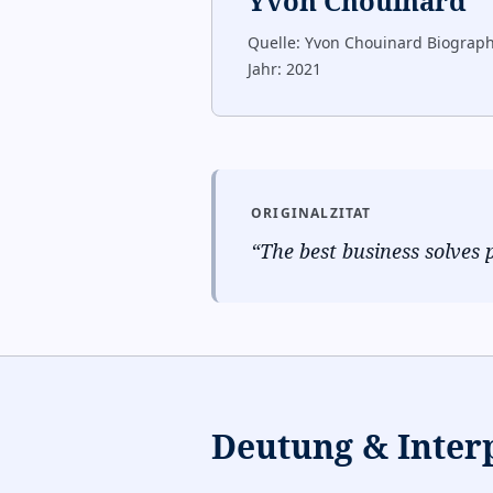
Yvon Chouinard
Quelle:
Yvon Chouinard Biograph
Jahr:
2021
ORIGINALZITAT
“
The best business solves 
Deutung & Inter