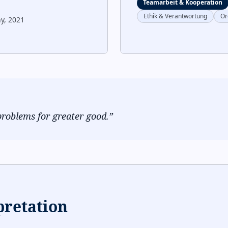
Teamarbeit & Kooperation
Ethik & Verantwortung
Or
y, 2021
problems for greater good.
”
pretation