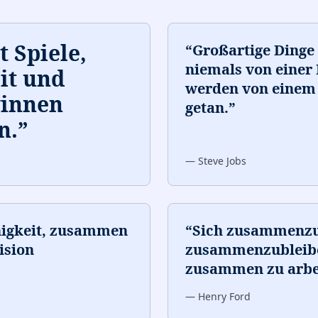
 Spiele,
“
Großartige Dinge
niemals von einer 
it und
werden von einem
winnen
getan.
”
n.
”
—
Steve Jobs
ähigkeit, zusammen
“
Sich zusammenzuf
ision
zusammenzubleiben
zusammen zu arbeit
—
Henry Ford