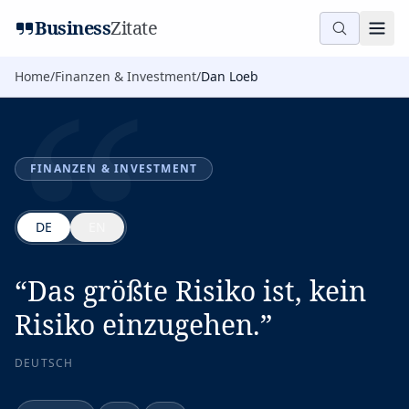
“
Business
Zitate
Home
/
Finanzen & Investment
/
Dan Loeb
FINANZEN & INVESTMENT
DE
EN
“
Das größte Risiko ist, kein
Risiko einzugehen.
”
DEUTSCH