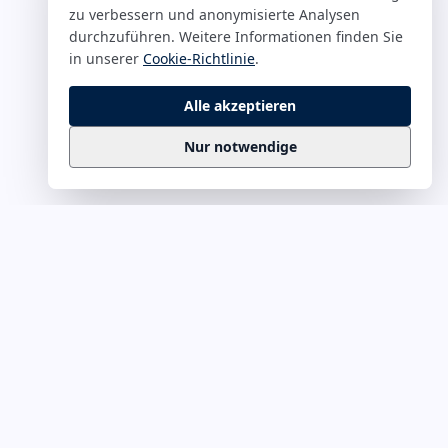
zu verbessern und anonymisierte Analysen
durchzuführen. Weitere Informationen finden Sie
in unserer
Cookie-Richtlinie
.
Alle akzeptieren
Nur notwendige
Business
Zitate
Die kuratierte Sammlung inspirierender
Business-Zitate für Präsentationen, Keynotes
und Führungskommunikation. Täglich
erweitert, redaktionell geprüft.