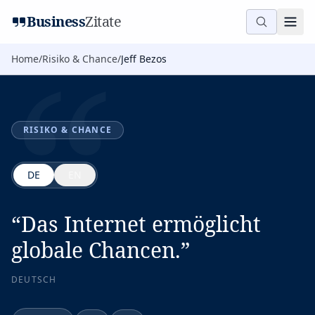
“
Business
Zitate
Home
/
Risiko & Chance
/
Jeff Bezos
RISIKO & CHANCE
DE
EN
“
Das Internet ermöglicht
globale Chancen.
”
DEUTSCH