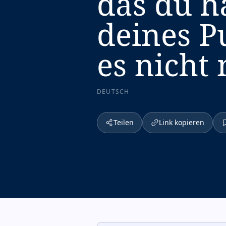
das du ha
deines P
es nicht
DEUTSCH
Teilen
Link kopieren