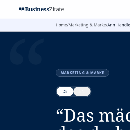
Business
Zitate
“
Home
/
Marketing & Marke
/
Ann Handl
MARKETING & MARKE
DE
EN
“
Das mäc