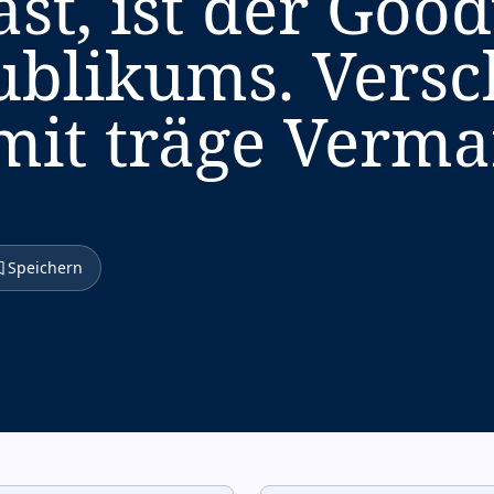
st, ist der Good
ublikums. Vers
 mit träge Verma
Speichern