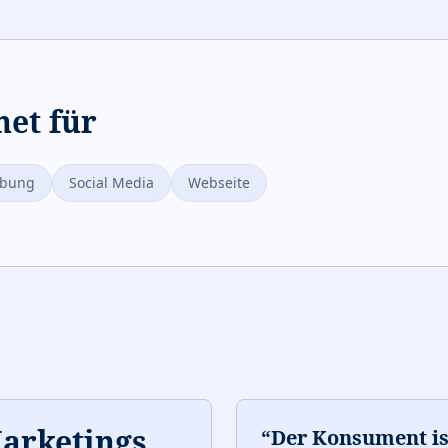
net für
ibung
Social Media
Webseite
Marketings
“
Der Konsument i