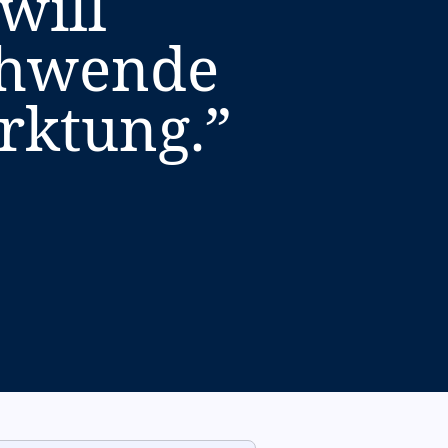
will
chwende
rktung.
”