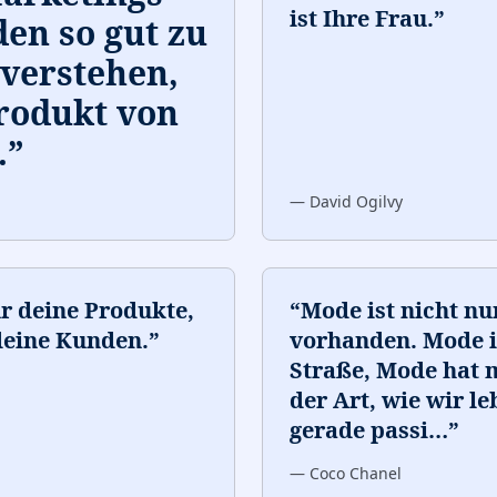
ist Ihre Frau.
”
den so gut zu
verstehen,
Produkt von
.
”
—
David Ogilvy
r deine Produkte,
“
Mode ist nicht nu
deine Kunden.
”
vorhanden. Mode is
Straße, Mode hat m
der Art, wie wir l
gerade passi
…
”
—
Coco Chanel