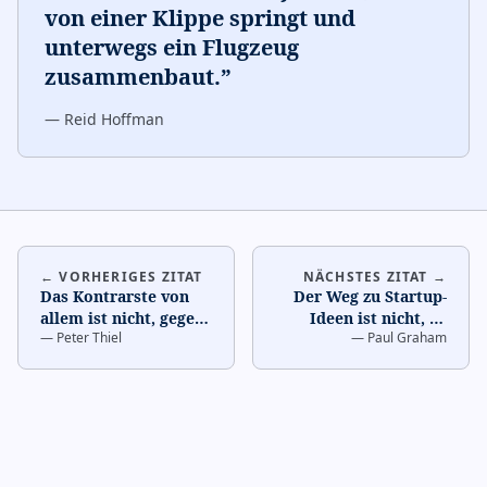
von einer Klippe springt und
unterwegs ein Flugzeug
zusammenbaut.
”
—
Reid Hoffman
← VORHERIGES ZITAT
NÄCHSTES ZITAT →
Das Kontrarste von
Der Weg zu Startup-
allem ist nicht, gegen
Ideen ist nicht, zu
—
Peter Thiel
—
Paul Graham
die Menge
versuchen, Startup-
anzukämpfen,
Ideen zu denken. Es
sondern für sic
…
is
…