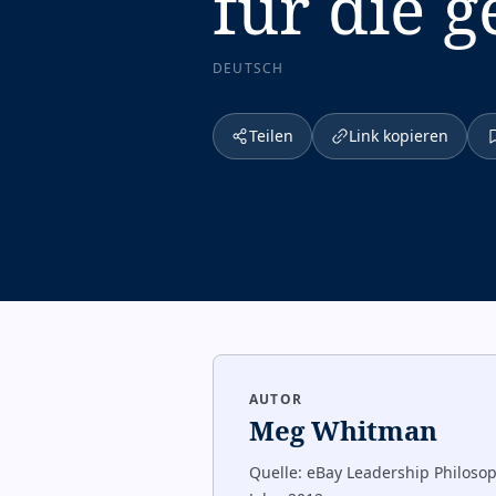
für die 
DEUTSCH
Teilen
Link kopieren
AUTOR
Meg Whitman
Quelle:
eBay Leadership Philosop