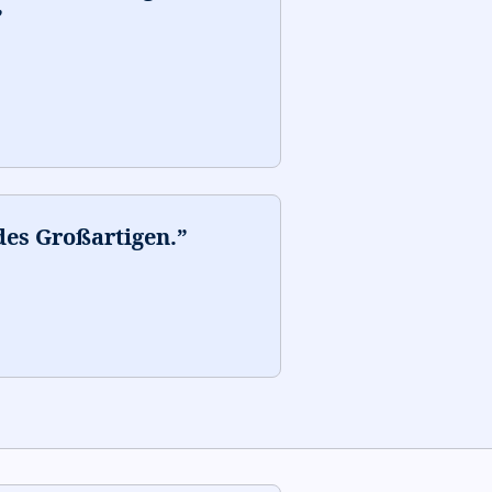
”
 des Großartigen.
”