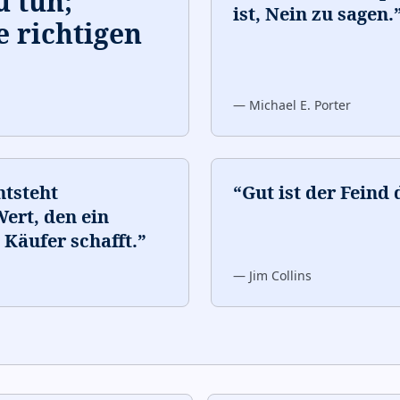
u tun;
ist, Nein zu sagen.
e richtigen
—
Michael E. Porter
ntsteht
“
Gut ist der Feind
ert, den ein
Käufer schafft.
”
—
Jim Collins