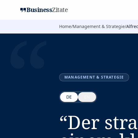
Business
Zitate
“
Home
/
Management & Strategie
/
Alfre
MANAGEMENT & STRATEGIE
DE
EN
“
Der str