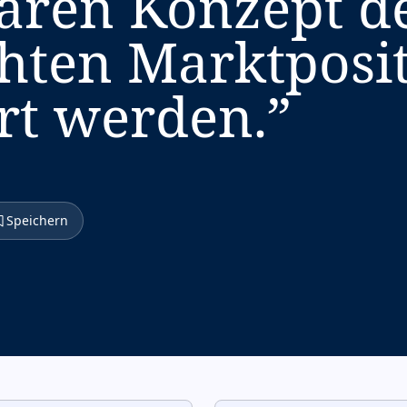
aren Konzept d
hten Marktposi
rt werden.
”
Speichern