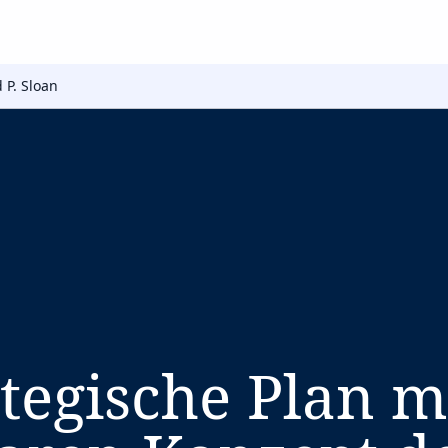
d P. Sloan
ategische Plan m