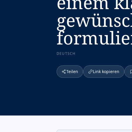
einem kl
gewünsc
formulie
DEUTSCH
Teilen
Link kopieren