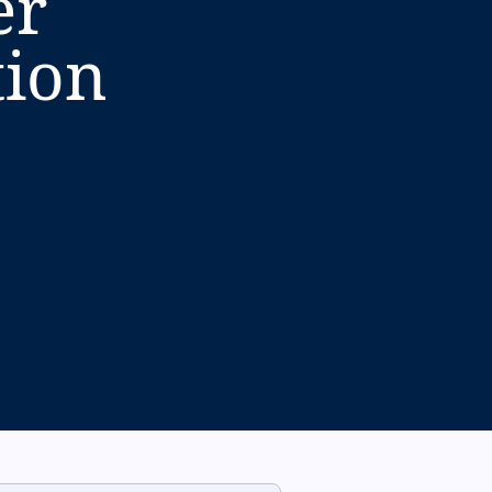
er
tion