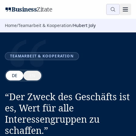
“
Business
Zitate
Home
/
Teamarbeit & Kooperation
/
Hubert Joly
TEAMARBEIT & KOOPERATION
DE
EN
“
Der Zweck des Geschäfts ist
es, Wert für alle
Interessengruppen zu
schaffen.
”