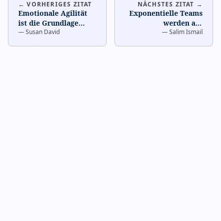
← VORHERIGES ZITAT
NÄCHSTES ZITAT →
Emotionale Agilität
Exponentielle Teams
ist die Grundlage
werden auf
—
Susan David
—
Salim Ismail
hoher Leistung in
psychologischer
Teams.
…
Sicherheit gebaut.
…