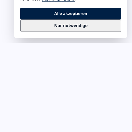
Alle akzeptieren
Nur notwendige
Business
Zitate
Die kuratierte Sammlung inspirierender
Business-Zitate für Präsentationen, Keynotes
und Führungskommunikation. Täglich
erweitert, redaktionell geprüft.
Ein Projekt von
Leuchter.ORG
Business-Zitate für Webmaster