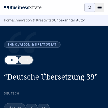
“
Business
Zitate
Home
/
Innovation & Kreativität
/
Unbekannter Autor
INNOVATION & KREATIVITÄT
DE
EN
“
Deutsche Übersetzung 39
”
DEUTSCH