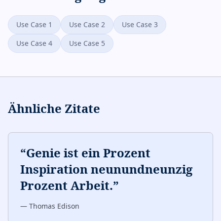
Use Case 1
Use Case 2
Use Case 3
Use Case 4
Use Case 5
Ähnliche Zitate
“
Genie ist ein Prozent
Inspiration neunundneunzig
Prozent Arbeit.
”
—
Thomas Edison