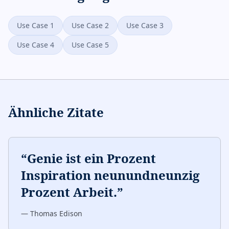
Use Case 1
Use Case 2
Use Case 3
Use Case 4
Use Case 5
Ähnliche Zitate
“
Genie ist ein Prozent
Inspiration neunundneunzig
Prozent Arbeit.
”
—
Thomas Edison