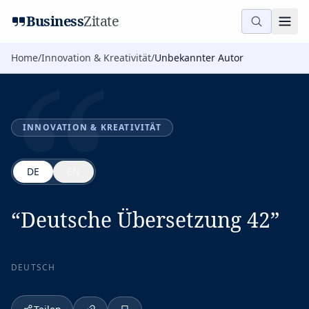
“
Business
Zitate
Home
/
Innovation & Kreativität
/
Unbekannter Autor
INNOVATION & KREATIVITÄT
DE
EN
“
Deutsche Übersetzung 42
”
DEUTSCH