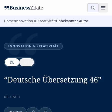
“
Business
Zitate
Home
/
Innovation & Kreativität
/
Unbekannter Autor
INNOVATION & KREATIVITÄT
DE
EN
“
Deutsche Übersetzung 46
”
DEUTSCH