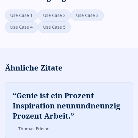
Use Case 1
Use Case 2
Use Case 3
Use Case 4
Use Case 5
Ähnliche Zitate
“
Genie ist ein Prozent
Inspiration neunundneunzig
Prozent Arbeit.
”
—
Thomas Edison