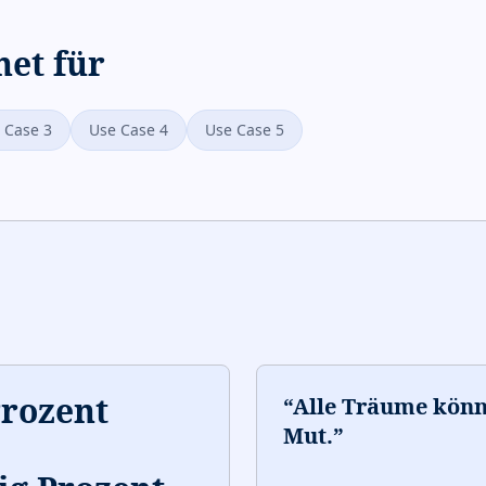
net für
 Case 3
Use Case 4
Use Case 5
Prozent
“
Alle Träume kön
Mut.
”