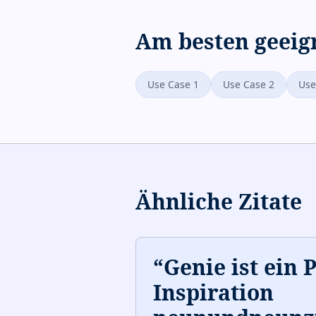
Am besten geeig
Use Case 1
Use Case 2
Use
Ähnliche Zitate
“
Genie ist ein 
Inspiration