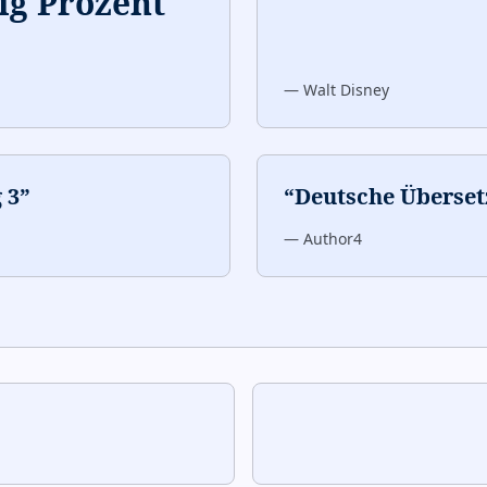
g Prozent
—
Walt Disney
 3
”
“
Deutsche Überset
—
Author4