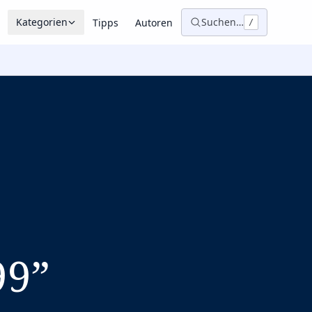
Kategorien
Suchen…
Tipps
Autoren
/
99
”