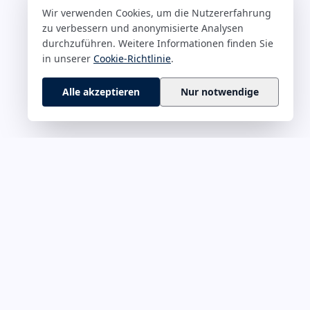
Wir verwenden Cookies, um die Nutzererfahrung
zu verbessern und anonymisierte Analysen
durchzuführen. Weitere Informationen finden Sie
in unserer
Cookie-Richtlinie
.
Alle akzeptieren
Nur notwendige
 M–Z
RECHTLICHES
rführung &
Impressum
Datenschutz
onskultur
Cookie-Richtlinie
ät & Fokus