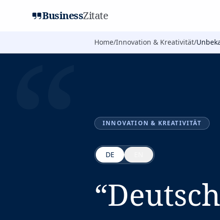
Business
Zitate
“
Home
/
Innovation & Kreativität
/
Unbeka
INNOVATION & KREATIVITÄT
DE
EN
“
Deutsch