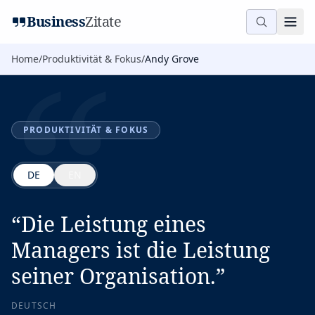
“
Business
Zitate
Home
/
Produktivität & Fokus
/
Andy Grove
PRODUKTIVITÄT & FOKUS
DE
EN
“
Die Leistung eines
Managers ist die Leistung
seiner Organisation.
”
DEUTSCH