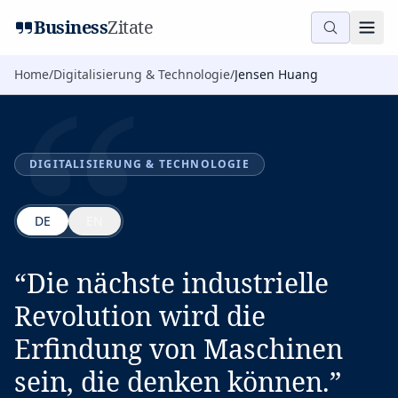
“
Business
Zitate
Home
/
Digitalisierung & Technologie
/
Jensen Huang
DIGITALISIERUNG & TECHNOLOGIE
DE
EN
“
Die nächste industrielle
Revolution wird die
Erfindung von Maschinen
sein, die denken können.
”