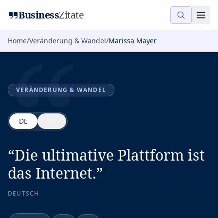
“
Business
Zitate
Home
/
Veränderung & Wandel
/
Marissa Mayer
VERÄNDERUNG & WANDEL
DE
EN
“
Die ultimative Plattform ist
das Internet.
”
DEUTSCH