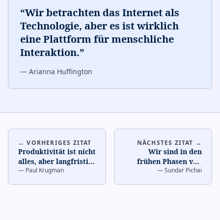
“
Wir betrachten das Internet als
Technologie, aber es ist wirklich
eine Plattform für menschliche
Interaktion.
”
—
Arianna Huffington
← VORHERIGES ZITAT
NÄCHSTES ZITAT →
Produktivität ist nicht
Wir sind in den
alles, aber langfristig
frühen Phasen von
—
Paul Krugman
—
Sundar Pichai
ist es fast alles.
…
etwas, das
fundamentally
verändern wird, wie
M
…