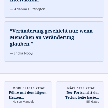
—
Arianna Huffington
“
Veränderung geschieht nur, wenn
Menschen an Veränderung
glauben.
”
—
Indra Nooyi
← VORHERIGES ZITAT
NÄCHSTES ZITAT →
Führe mit demütigem
Der Fortschritt der
Herzen
…
Technologie basiert
—
Nelson Mandela
—
Bill Gates
darauf, dass sie sich
so einfügt, dass m
…