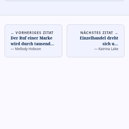
← VORHERIGES ZITAT
NÄCHSTES ZITAT →
Der Ruf einer Marke
Einzelhandel dreht
wird durch tausende
sich um
—
Mellody Hobson
—
Katrina Lake
kleine
Erfahrungsschaffung,
Entscheidungen
nicht um
gebaut. Jeder Touc
…
Produktverkauf. Die
Erf
…