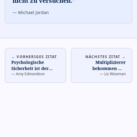
nicht zu versuchen.
”
—
Michael Jordan
← VORHERIGES ZITAT
NÄCHSTES ZITAT →
Psychologische
Multiplizierer
Sicherheit ist der
bekommen mit
—
Amy Edmondson
—
Liz Wiseman
gemeinsame Glaube,
denselben Ressourcen
dass das Team für
mehr von Menschen
zwischenm
…
als Reduzzier
…