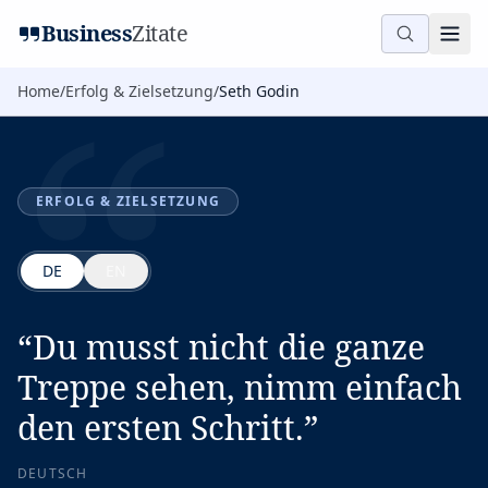
“
Business
Zitate
Home
/
Erfolg & Zielsetzung
/
Seth Godin
ERFOLG & ZIELSETZUNG
DE
EN
“
Du musst nicht die ganze
Treppe sehen, nimm einfach
den ersten Schritt.
”
DEUTSCH