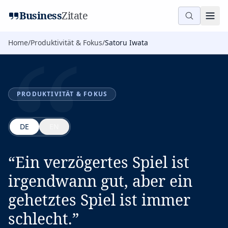
“
Business
Zitate
Home
/
Produktivität & Fokus
/
Satoru Iwata
PRODUKTIVITÄT & FOKUS
DE
EN
“
Ein verzögertes Spiel ist
irgendwann gut, aber ein
gehetztes Spiel ist immer
schlecht.
”