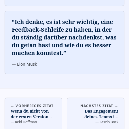
“
Ich denke, es ist sehr wichtig, eine
Feedback-Schleife zu haben, in der
du ständig darüber nachdenkst, was
du getan hast und wie du es besser
machen könntest.
”
—
Elon Musk
← VORHERIGES ZITAT
NÄCHSTES ZITAT →
Wenn du nicht von
Das Engagement
der ersten Version
deines Teams ist
—
Reid Hoffman
—
Laszlo Bock
deines Produkts
direkt mit
beschämt bist, hast
Rollenklarheit