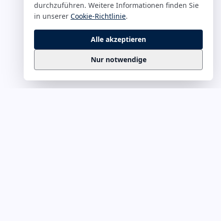
durchzuführen. Weitere Informationen finden Sie
in unserer
Cookie-Richtlinie
.
Alle akzeptieren
Nur notwendige
Business
Zitate
Die kuratierte Sammlung inspirierender
Business-Zitate für Präsentationen, Keynotes
und Führungskommunikation. Täglich
erweitert, redaktionell geprüft.
Ein Projekt von
Leuchter.ORG