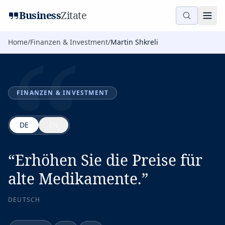
“
Business
Zitate
Home
/
Finanzen & Investment
/
Martin Shkreli
FINANZEN & INVESTMENT
DE
EN
“
Erhöhen Sie die Preise für
alte Medikamente.
”
DEUTSCH