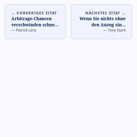
← VORHERIGES ZITAT
NÄCHSTES ZITAT →
Arbitrage-Chancen
Wenn Sie nichts ohne
verschwinden schnell.
den Anzug sind,
—
Patrick Lenz
—
Tony Stark
…
sollten Sie ihn nicht
haben.
…