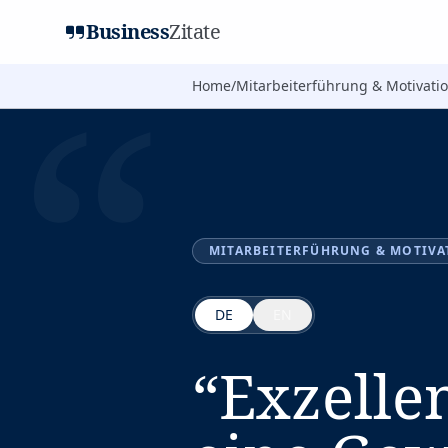
Business
Zitate
“
Home
/
Mitarbeiterführung & Motivati
MITARBEITERFÜHRUNG & MOTIVA
DE
EN
“
Exzellen