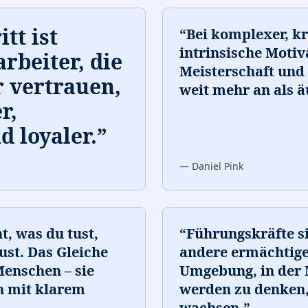
tt ist
“
Bei komplexer, kr
intrinsische Motiv
rbeiter, die
Meisterschaft und 
 vertrauen,
weit mehr an als 
r,
d loyaler.
”
—
Daniel Pink
, was du tust,
“
Führungskräfte si
st. Das Gleiche
andere ermächtigen
 Menschen – sie
Umgebung, in der
n mit klarem
werden zu denken,
wachsen.
”