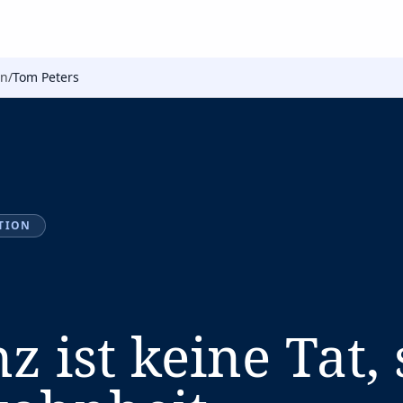
on
/
Tom Peters
TION
z ist keine Tat