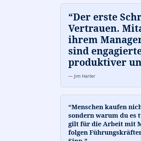
“
Der erste Schri
Vertrauen. Mita
ihrem Manager
sind engagierte
produktiver un
—
Jim Harter
“
Menschen kaufen nicht
sondern warum du es tu
gilt für die Arbeit mit
folgen Führungskräfte
Sinn.
”