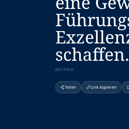
eine Gew
Führung
Exzellen
schaffen
DEUTSCH
Teilen
Link kopieren