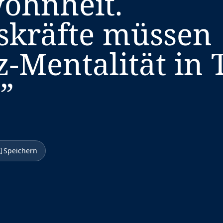
ohnheit.
skräfte müssen
z-Mentalität in
.
”
Speichern