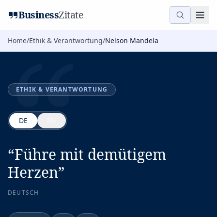
“
Business
Zitate
Home
/
Ethik & Verantwortung
/
Nelson Mandela
ETHIK & VERANTWORTUNG
DE
EN
“
Führe mit demütigem
Herzen
”
DEUTSCH