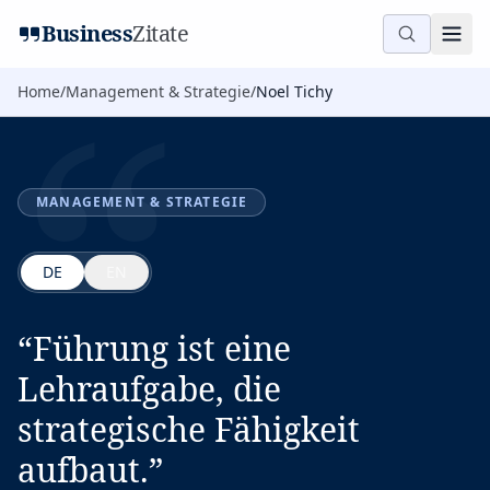
“
Business
Zitate
Home
/
Management & Strategie
/
Noel Tichy
MANAGEMENT & STRATEGIE
DE
EN
“
Führung ist eine
Lehraufgabe, die
strategische Fähigkeit
aufbaut.
”