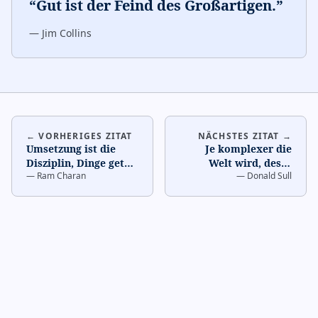
“
Gut ist der Feind des Großartigen.
”
—
Jim Collins
← VORHERIGES ZITAT
NÄCHSTES ZITAT →
Umsetzung ist die
Je komplexer die
Disziplin, Dinge getan
Welt wird, desto
—
Ram Charan
—
Donald Sull
zu bekommen.
…
essentieller ist eine
klare Strategie.
…