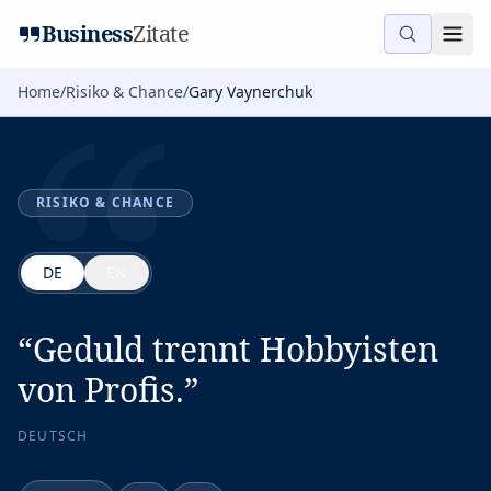
“
Business
Zitate
Home
/
Risiko & Chance
/
Gary Vaynerchuk
RISIKO & CHANCE
DE
EN
“
Geduld trennt Hobbyisten
von Profis.
”
DEUTSCH