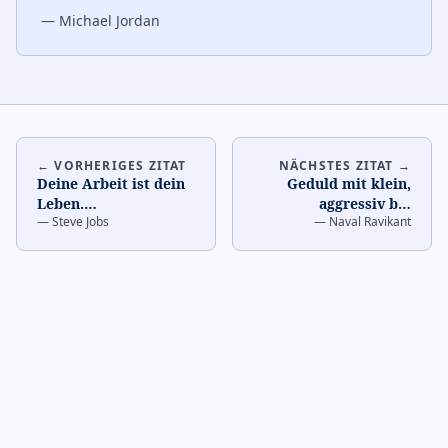
—
Michael Jordan
← VORHERIGES ZITAT
NÄCHSTES ZITAT →
Deine Arbeit ist dein
Geduld mit klein,
Leben.
…
aggressiv bei
—
Steve Jobs
—
Naval Ravikant
Skalierung.
…