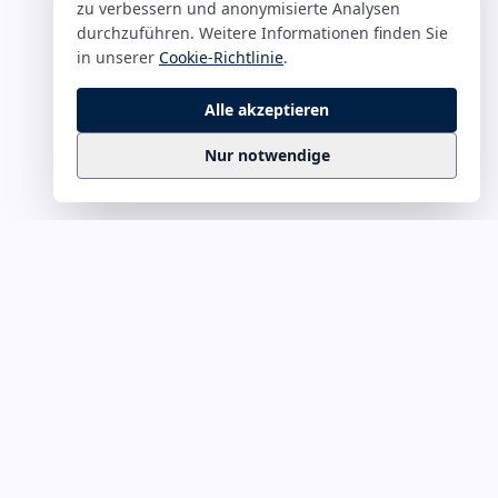
zu verbessern und anonymisierte Analysen
durchzuführen. Weitere Informationen finden Sie
in unserer
Cookie-Richtlinie
.
Alle akzeptieren
Nur notwendige
Business
Zitate
Die kuratierte Sammlung inspirierender
Business-Zitate für Präsentationen, Keynotes
und Führungskommunikation. Täglich
erweitert, redaktionell geprüft.