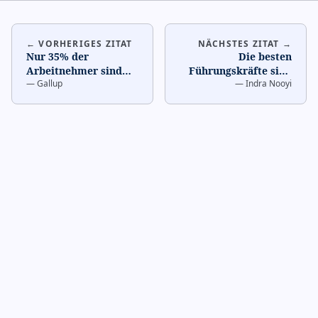
← VORHERIGES ZITAT
NÄCHSTES ZITAT →
Nur 35% der
Die besten
Arbeitnehmer sind
Führungskräfte sind
—
Gallup
—
Indra Nooyi
engagiert. Die Lücke
Lehrer. Sie
liegt zwischen dem,
investieren Zeit darin,
was Manag
…
ihre Menschen
…